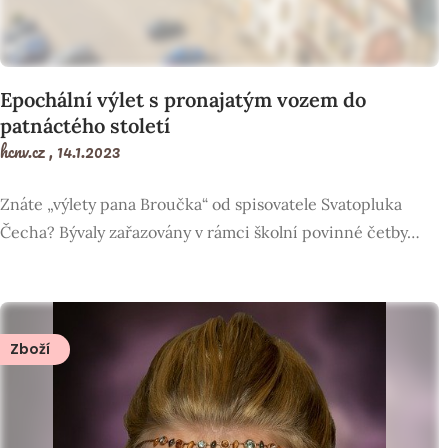
Epochální výlet s pronajatým vozem do
patnáctého století
hcnv.cz ,
14.1.2023
Znáte „výlety pana Broučka“ od spisovatele Svatopluka
Čecha? Bývaly zařazovány v rámci školní povinné četby…
Zboží