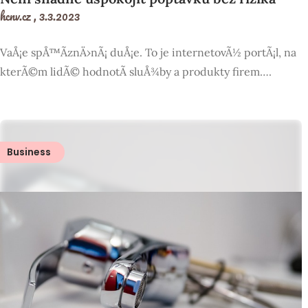
hcnv.cz ,
3.3.2023
VaÅ¡e spÅ™Ã­znÄ›nÃ¡ duÅ¡e. To je internetovÃ½ portÃ¡l, na
kterÃ©m lidÃ© hodnotÃ­ sluÅ¾by a produkty firem….
Business