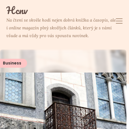
Skip
Hcnv
to
content
Na čtení se skvěle hodí nejen dobrá knížka a časopis, ale
i online magazín plný skvělých článků, který je s vámi
všude a má vždy pro vás spoustu novinek.
Business