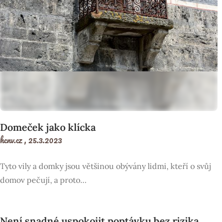
Domeček jako klícka
hcnv.cz ,
25.3.2023
Tyto vily a domky jsou většinou obývány lidmi, kteří o svůj
domov pečují, a proto…
Není snadné uspokojit poptávku bez rizika