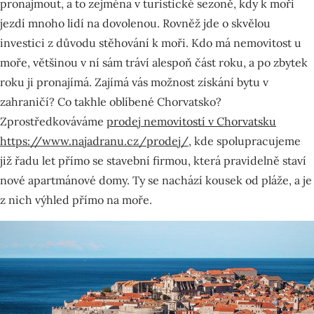
pronajmout, a to zejména v turistické sezoně, kdy k moři
jezdí mnoho lidí na dovolenou. Rovněž jde o skvělou
investici z důvodu stěhování k moři. Kdo má nemovitost u
moře, většinou v ní sám tráví alespoň část roku, a po zbytek
roku ji pronajímá. Zajímá vás možnost získání bytu v
zahraničí? Co takhle oblíbené Chorvatsko?
Zprostředkováváme
prodej nemovitostí v Chorvatsku
https://www.najadranu.cz/prodej/
, kde spolupracujeme
již řadu let přímo se stavební firmou, která pravidelně staví
nové apartmánové domy. Ty se nachází kousek od pláže, a je
z nich výhled přímo na moře.