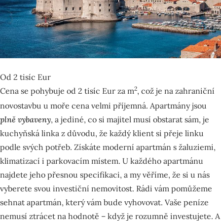
Od 2 tisíc Eur
2
Cena se pohybuje od 2 tisíc Eur za m
, což je na zahraniční
novostavbu u moře cena velmi příjemná. Apartmány jsou
plně vybaveny
, a jediné, co si majitel musí obstarat sám, je
kuchyňská linka z důvodu, že každý klient si přeje linku
podle svých potřeb.
Získáte moderní apartmán s žaluziemi,
klimatizací i parkovacím místem. U každého apartmánu
najdete jeho přesnou specifikaci, a my věříme, že si u nás
vyberete svou investiční nemovitost. Rádi vám pomůžeme
sehnat apartmán, který vám bude vyhovovat. Vaše peníze
nemusí ztrácet na hodnotě – když je rozumně investujete. A