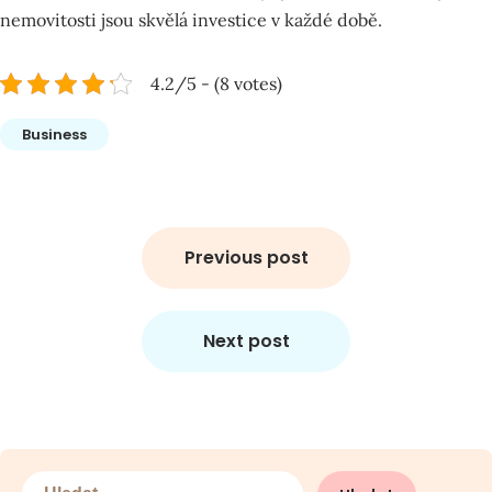
nemovitosti jsou skvělá investice v každé době.
4.2/5 - (8 votes)
Business
Navigace
pro
Previous post
příspěvek
Next post
Vyhledávání