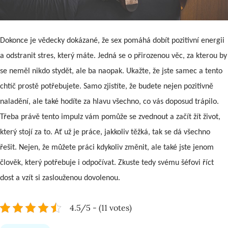
Dokonce je vědecky do
káza
né, že sex pomáhá dobít pozitivní energii
a odstranit stres, který máte. Jedná se o přirozenou věc, za kterou by
se neměl nikdo stydět, ale ba naopak. Ukažte, že jste samec a tento
chtíč prostě potřebujete. Samo zjistíte, že budete nejen pozitivně
naladění, ale také hodíte za hlavu všechno, co vás doposud trápilo.
Třeba právě tento impulz vám pomůže se zvednout a začít žít život,
který stojí za to. Ať už je práce, jakkoliv těžká, tak se dá všechno
řešit. Nejen, že můžete práci kdykoliv změnit, ale také jste jenom
člověk, který potřebuje i odpočívat. Zkuste tedy svému šéfovi říct
dost a vzít si zaslouženou dovolenou.
4.5/5 - (11 votes)