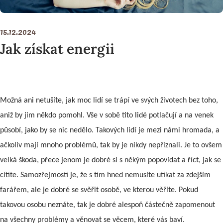
15.12.2024
Jak získat energii
Možná ani netušíte, jak moc lidí se trápí ve svých životech bez toho,
aniž by jim někdo pomohl. Vše v sobě tito lidé potlačují a na venek
působí, jako by se nic nedělo. Takových lidí je mezi námi hromada, a
ačkoliv mají mnoho problémů, tak by je nikdy nepřiznali. Je to ovšem
velká škoda, přece jenom je dobré si s někým popovídat a říct, jak se
cítíte. Samozřejmostí je, že s tím hned nemusíte utíkat za zdejším
farářem, ale je dobré se svěřit osobě, ve kterou věříte. Pokud
takovou osobu neznáte, tak je dobré alespoň částečně zapomenout
na všechny problémy a věnovat se věcem, které vás baví.