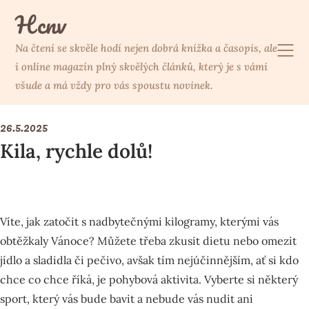
Skip
Hcnv
to
content
Na čtení se skvěle hodí nejen dobrá knížka a časopis, ale
i online magazín plný skvělých článků, který je s vámi
všude a má vždy pro vás spoustu novinek.
26.5.2025
Kila, rychle dolů!
Víte, jak zatočit s nadbytečnými kilogramy, kterými vás
obtěžkaly Vánoce? Můžete třeba zkusit dietu nebo omezit
jídlo a sladidla či pečivo, avšak tím nejúčinnějším, ať si kdo
chce co chce říká, je pohybová aktivita. Vyberte si některý
sport, který vás bude bavit a nebude vás nudit ani