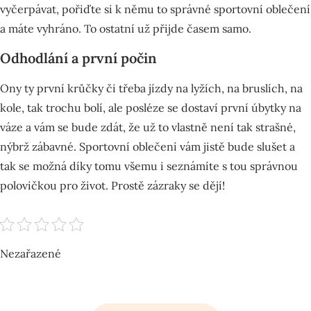
vyčerpávat, pořiďte si k němu to správné
sportovní oblečení
a máte vyhráno. To ostatní už přijde časem samo.
Odhodlání a první počin
Ony ty první krůčky či třeba jízdy na lyžích, na bruslích, na
kole, tak trochu bolí, ale posléze se dostaví první úbytky na
váze a vám se bude zdát, že už to vlastně není tak strašné,
nýbrž zábavné. Sportovní oblečení vám jistě bude slušet a
tak se možná díky tomu všemu i seznámíte s tou správnou
polovičkou pro život. Prostě zázraky se dějí!
Nezařazené
Navigace