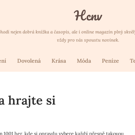
Hcnv
 hodí nejen dobrá knížka a časopis, ale i online magazín plný skvě
vždy pro vás spoustu novinek.
ení
Dovolená
Krása
Móda
Peníze
T
 hrajte si
m 1001 her, kde si opravdu vybere každý přesně takovou