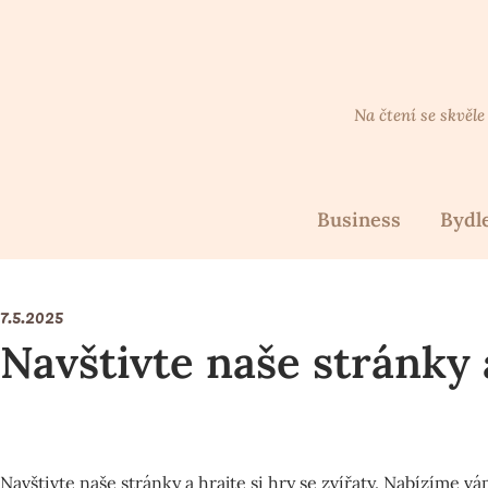
Skip
to
content
Na čtení se skvěle
Business
Bydl
7.5.2025
Navštivte naše stránky a
Navštivte naše stránky a hrajte si
hry se zvířaty
. Nabízíme vá