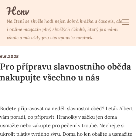
Skip
Hcnv
to
content
Na čtení se skvěle hodí nejen dobrá knížka a časopis, ale
i online magazín plný skvělých článků, který je s vámi
všude a má vždy pro vás spoustu novinek.
6.6.2025
Pro přípravu slavnostního oběda
nakupujte všechno u nás
Budete připravovat na neděli slavnostní oběd?
Leták Albert
vám poradí, co připravit. Hranolky v sáčku jen doma
usmažte nebo zakupte pro pečení v troubě. Nechejte si
ukrojit plátky tvrdého sýru. Doma ho jen obalíte a usmažíte.