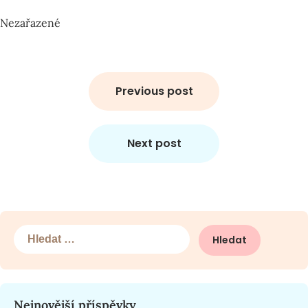
Nezařazené
Navigace
pro
Previous post
příspěvek
Next post
Vyhledávání
Nejnovější příspěvky