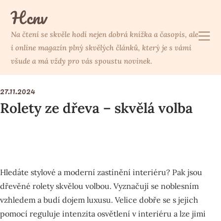
Skip
Hcnv
to
content
Na čtení se skvěle hodí nejen dobrá knížka a časopis, ale
i online magazín plný skvělých článků, který je s vámi
všude a má vždy pro vás spoustu novinek.
27.11.2024
Rolety ze dřeva – skvělá volba
Hledáte stylové a moderní zastínění interiéru? Pak jsou
dřevěné rolety
skvělou volbou. Vyznačují se noblesním
vzhledem a budí dojem luxusu. Velice dobře se s jejich
pomocí reguluje intenzita osvětlení v interiéru a lze jimi