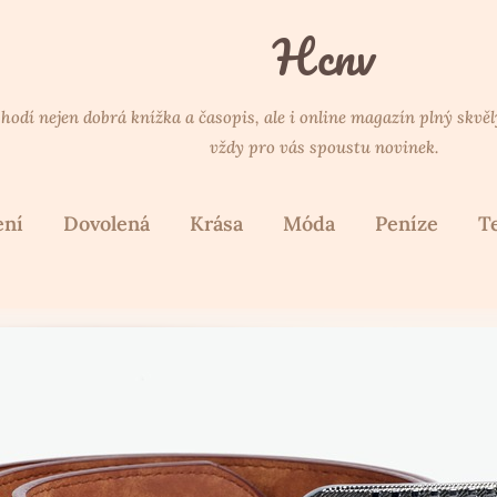
Hcnv
 hodí nejen dobrá knížka a časopis, ale i online magazín plný skvě
vždy pro vás spoustu novinek.
ení
Dovolená
Krása
Móda
Peníze
T