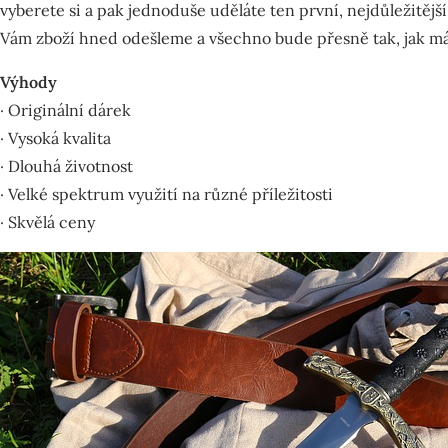
vyberete si a pak jednoduše uděláte ten první, nejdůležitější
Vám zboží hned odešleme a všechno bude přesně tak, jak má
Výhody
· Originální dárek
· Vysoká kvalita
· Dlouhá životnost
· Velké spektrum využití na různé příležitosti
· Skvělá ceny