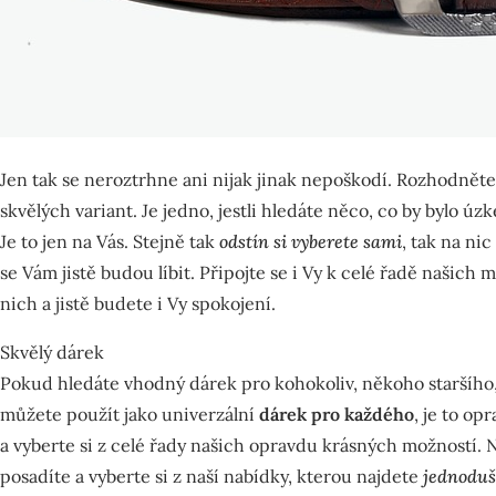
Jen tak se neroztrhne ani nijak jinak nepoškodí. Rozhodněte 
skvělých variant. Je jedno, jestli hledáte něco, co by bylo ú
Je to jen na Vás. Stejně tak
odstín si vyberete sami
, tak na ni
se Vám jistě budou líbit. Připojte se i Vy k celé řadě našich
nich a jistě budete i Vy spokojení.
Skvělý dárek
Pokud hledáte vhodný dárek pro kohokoliv, někoho staršího,
můžete použít jako univerzální
dárek pro každého
, je to op
a vyberte si z celé řady našich opravdu krásných možností.
posadíte a vyberte si z naší nabídky, kterou najdete
jednoduš